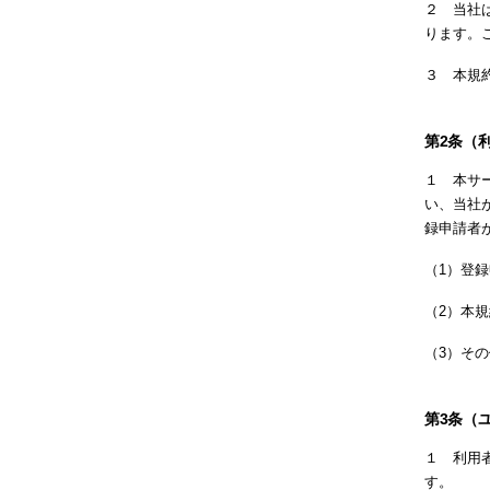
２ 当社
ります。
３ 本規
第2条（
１ 本サ
い、当社
録申請者
（1）登
（2）本
（3）そ
第3条（
１ 利用
す。