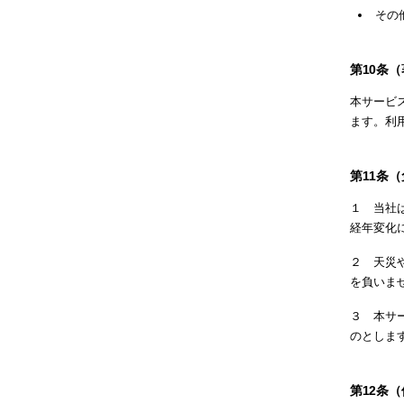
その
第10条
本サービ
ます。利
第11条
１ 当社
経年変化
２ 天災
を負いま
３ 本サ
のとしま
第12条