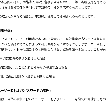
は本規約のほか、商品購入時の注意事項や返金ポリシー等、各種規定を定める
これらは名称の如何を問わず本規約の一部を構成するものとします。
約の定めが異なる場合は、本規約が優先して適用されるものとします。
利用登録）
ービスにおいては、利用者が本規約に同意の上、当社指定の方法により登録申
がこれを承認することによって利用登録が完了するものとします。２ 当社は
が以下のいずれかに該当すると判断した場合、登録申請を承認しないことがあ
録申請に虚偽の事項を届け出た場合
規約に違反したことがある者からの申請である場合
の他、当店が登録を不適切と判断した場合
ユーザーIDおよびパスワードの管理）
者は、自己の責任においてユーザーIDおよびパスワードを適切に管理するもの