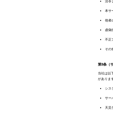
法令
本サ
他者
虚偽
不正
その
第9条（
当社は以
がありま
シス
サー
天災