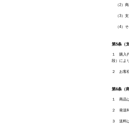
（2）商
（3）支
（4）そ
第5条（
１ 購入
段）によ
２ お客
第6条（
１ 商品
２ 発送
３ 送料