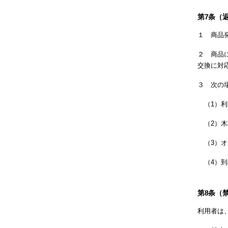
第7条（
１ 商品
２ 商品
交換に対
３ 次の
（1）利
（2）木
（3）オ
（4）到
第8条（
利用者は