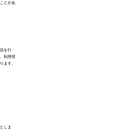
ことがあ
請を行
、利用登
ります。
としま