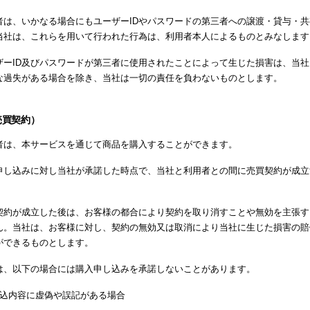
者は、いかなる場合にもユーザーIDやパスワードの第三者への譲渡・貸与・
当社は、これらを用いて行われた行為は、利用者本人によるものとみなします
ザーID及びパスワードが第三者に使用されたことによって生じた損害は、当
な過失がある場合を除き、当社は一切の責任を負わないものとします。
売買契約）
者は、本サービスを通じて商品を購入することができます。
申し込みに対し当社が承諾した時点で、当社と利用者との間に売買契約が成立
。
契約が成立した後は、お客様の都合により契約を取り消すことや無効を主張す
ん。当社は、お客様に対し、契約の無効又は取消により当社に生じた損害の賠
ができるものとします。
は、以下の場合には購入申し込みを承諾しないことがあります。
込内容に虚偽や誤記がある場合