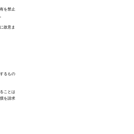
共有を禁止
。
社に故意ま
するもの
ることは
償を請求