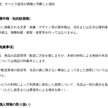
他、サービス提供が困難と判断した場合
（著作権・知的財産権）
スに掲載される文章・画像・デザイン等の著作権は、当社または正当な権利者
用者は、無断転載・複製・改変等を行ってはなりません。
（免責事項）
は、商品の品質管理・配送に万全を期しますが、木材の特性による色味や木目
については保証の対象外とします。
や配送業者の状況等、当店の責に帰さない事由によって生じた損害については
せん。
ービスの利用によって利用者に発生した損害について、当店は一切の責任を負
す（ただし故意または重過失による場合を除く）。
（個人情報の取り扱い）