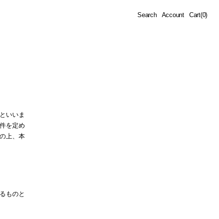
Cart
Search
Account
Cart
(0)
0
items
といいま
件を定め
の上、本
るものと