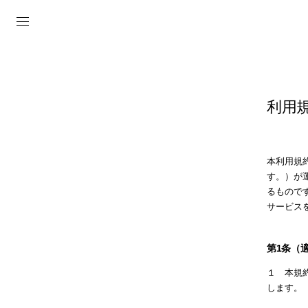
Skip to
content
利用
本利用規
す。）が
るもので
サービス
第1条（
１ 本規
します。