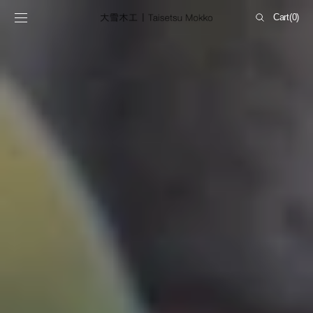
Skip to
Cart
Cart
(0)
content
0
items